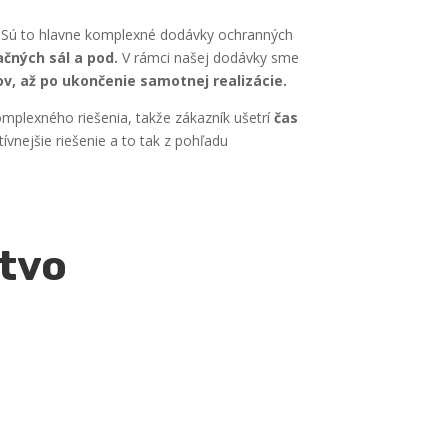
í. Sú to hlavne komplexné dodávky ochranných
ačných sál a pod.
V rámci našej dodávky sme
ov, až po ukončenie samotnej realizácie.
plexného riešenia, takže zákazník ušetrí
čas
nejšie riešenie a to tak z pohľadu
ctvo