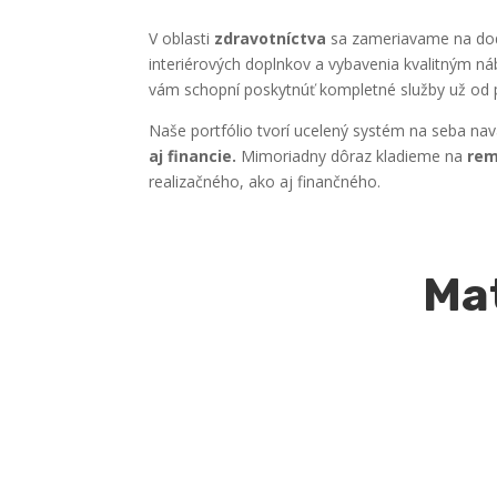
V oblasti
zdravotníctva
sa zameriavame na dodá
interiérových doplnkov a vybavenia kvalitným 
vám schopní poskytnúť kompletné služby už od p
Naše portfólio tvorí ucelený systém na seba na
aj financie.
Mimoriadny dôraz kladieme na
rem
realizačného, ako aj finančného.
Mat