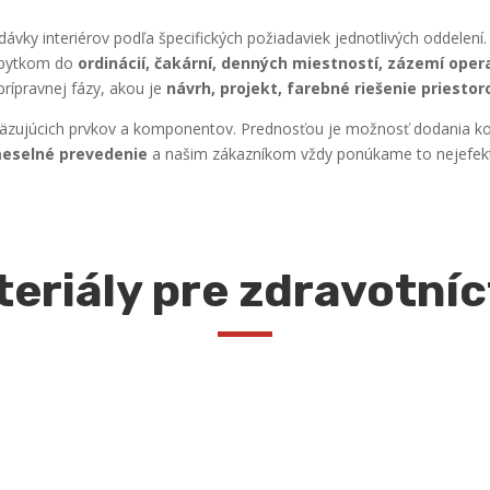
vky interiérov podľa špecifických požiadaviek jednotlivých oddelen
nábytkom do
ordinácií, čakární, denných miestností, zázemí oper
rípravnej fázy, akou je
návrh, projekt, farebné riešenie priestor
väzujúcich prvkov a komponentov. Prednosťou je možnosť dodania kom
eselné prevedenie
a našim zákazníkom vždy ponúkame to nejefektív
eriály pre zdravotní