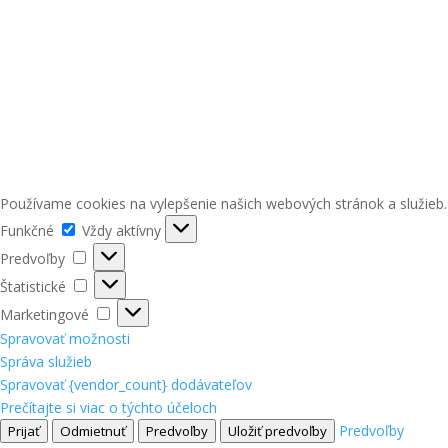
Používame cookies na vylepšenie našich webových stránok a služieb.
Funkčné
Funkčné
Vždy aktívny
Predvoľby
Predvoľby
Štatistické
Štatistické
Marketingové
Marketingové
Spravovať možnosti
Správa služieb
Spravovať {vendor_count} dodávateľov
Prečítajte si viac o týchto účeloch
Predvoľby
Prijať
Odmietnuť
Predvoľby
Uložiť predvoľby