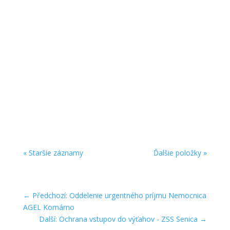
V září 2020 jsem vybavili ochrannými prvky
Dětskou ozdravovnu ve Zlíně.
« Staršie záznamy
Ďalšie položky »
←
Předchozí: Oddelenie urgentného príjmu Nemocnica
AGEL Komárno
Další: Ochrana vstupov do výťahov - ZSS Senica
→