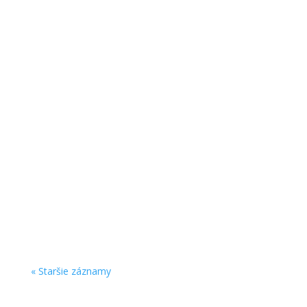
V septembri 2022 sme ukončili realizáciu
ochranných prvkov na oddelení nového
urgentného príjmu Nemocnice AGEL Komárno
pre spoločnosť MENERT spol s r.o..
« Staršie záznamy